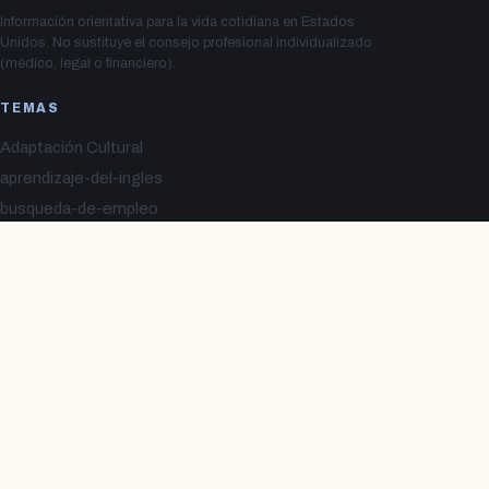
Información orientativa para la vida cotidiana en Estados
Unidos. No sustituye el consejo profesional individualizado
(médico, legal o financiero).
TEMAS
Adaptación Cultural
aprendizaje-del-ingles
busqueda-de-empleo
Educación en EE-UU
Finanzas y Banca
Habilidades Profesionales
Información Legal y Migratoria
redes-y-comunidad
Salud y Bienestar
EL SITIO
Inicio