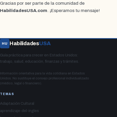
Gracias por ser parte de la comunidad de
HabilidadesUSA.com
. ¡Esperamos tu mensaje!
Habilidades
USA
HU
Guía práctica para crecer en Estados Unidos:
trabajo, salud, educación, finanzas y trámites.
Información orientativa para la vida cotidiana en Estados
Unidos. No sustituye el consejo profesional individualizado
(médico, legal o financiero).
TEMAS
Adaptación Cultural
aprendizaje-del-ingles