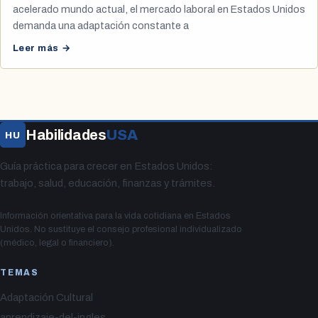
acelerado mundo actual, el mercado laboral en Estados Unidos
demanda una adaptación constante a
Leer más →
Habilidades
USA
HU
Guía práctica para crecer en Estados Unidos:
trabajo, salud, educación, finanzas y trámites.
Información orientativa para la vida cotidiana en Estados
Unidos. No sustituye el consejo profesional individualizado
(médico, legal o financiero).
TEMAS
Adaptación Cultural
aprendizaje-del-ingles