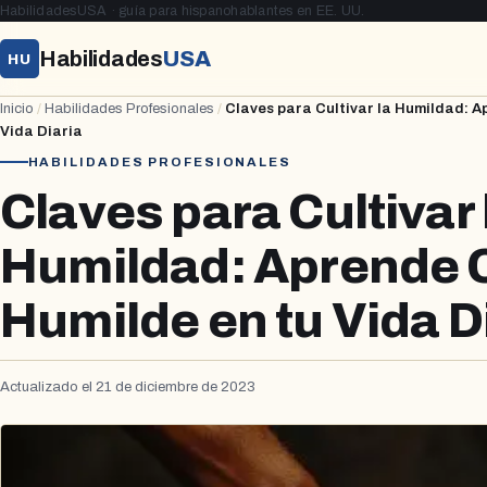
HabilidadesUSA · guía para hispanohablantes en EE. UU.
Habilidades
USA
HU
Inicio
/
Habilidades Profesionales
/
Claves para Cultivar la Humildad: A
Vida Diaria
HABILIDADES PROFESIONALES
Claves para Cultivar 
Humildad: Aprende 
Humilde en tu Vida D
Actualizado el 21 de diciembre de 2023