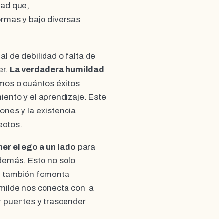
dad que,
rmas y bajo diversas
 de debilidad o falta de
er.
La verdadera humildad
mos o cuántos éxitos
ento y el aprendizaje. Este
ones y la existencia
ectos.
er el ego a un lado
para
 demás. Esto no solo
ue también fomenta
umilde nos conecta con la
r puentes y trascender