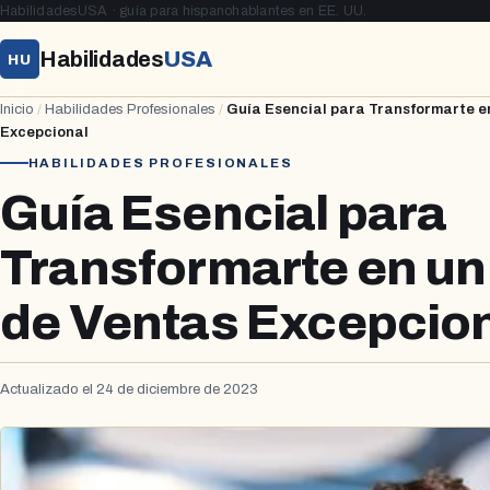
HabilidadesUSA · guía para hispanohablantes en EE. UU.
Habilidades
USA
HU
Inicio
/
Habilidades Profesionales
/
Guía Esencial para Transformarte e
Excepcional
HABILIDADES PROFESIONALES
Guía Esencial para
Transformarte en un
de Ventas Excepcio
Actualizado el 24 de diciembre de 2023