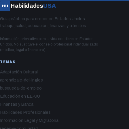
Habilidades
USA
HU
Guía práctica para crecer en Estados Unidos:
trabajo, salud, educación, finanzas y trámites.
Información orientativa para la vida cotidiana en Estados
Unidos. No sustituye el consejo profesional individualizado
(médico, legal o financiero).
TEMAS
Adaptación Cultural
aprendizaje-del-ingles
busqueda-de-empleo
Educación en EE-UU
Finanzas y Banca
Habilidades Profesionales
Información Legal y Migratoria
redes-y-comunidad