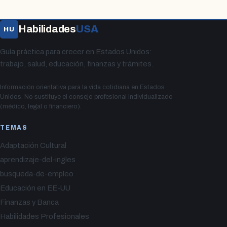
Habilidades
USA
HU
Guía práctica para crecer en Estados Unidos:
trabajo, salud, educación, finanzas y trámites.
Información orientativa para la vida cotidiana en Estados
Unidos. No sustituye el consejo profesional individualizado
(médico, legal o financiero).
TEMAS
Adaptación Cultural
aprendizaje-del-ingles
busqueda-de-empleo
Educación en EE-UU
Finanzas y Banca
Habilidades Profesionales