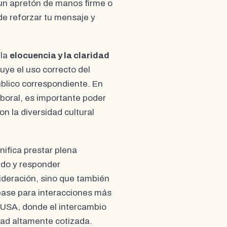
 un apretón de manos firme o
e reforzar tu mensaje y
 la
elocuencia y la claridad
luye el uso correcto del
úblico correspondiente. En
aboral, es importante poder
n la diversidad cultural
gnifica prestar plena
ido y responder
deración, sino que también
 base para interacciones más
os USA, donde el intercambio
dad altamente cotizada.