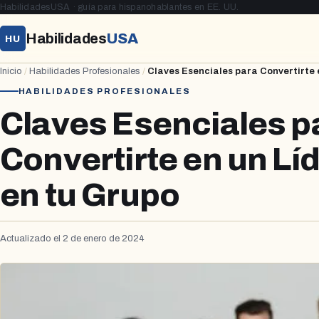
HabilidadesUSA · guía para hispanohablantes en EE. UU.
Habilidades
USA
HU
Inicio
/
Habilidades Profesionales
/
Claves Esenciales para Convertirte e
HABILIDADES PROFESIONALES
Claves Esenciales p
Convertirte en un Líd
en tu Grupo
Actualizado el 2 de enero de 2024