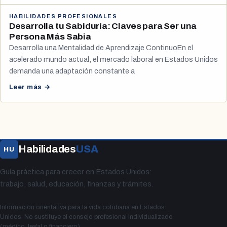
HABILIDADES PROFESIONALES
Desarrolla tu Sabiduría: Claves para Ser una
Persona Más Sabia
Desarrolla una Mentalidad de Aprendizaje ContinuoEn el
acelerado mundo actual, el mercado laboral en Estados Unidos
demanda una adaptación constante a
Leer más →
Habilidades
USA
HU
Guía práctica para crecer en Estados Unidos:
trabajo, salud, educación, finanzas y trámites.
Información orientativa para la vida cotidiana en Estados
Unidos. No sustituye el consejo profesional individualizado
(médico, legal o financiero).