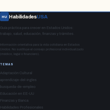
Habilidades
USA
HU
Guía práctica para crecer en Estados Unidos:
trabajo, salud, educación, finanzas y trámites.
Información orientativa para la vida cotidiana en Estados
Unidos. No sustituye el consejo profesional individualizado
(médico, legal o financiero).
TEMAS
Adaptación Cultural
aprendizaje-del-ingles
busqueda-de-empleo
Educación en EE-UU
Finanzas y Banca
Habilidades Profesionales