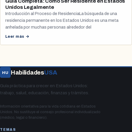
Guía Completa: Cómo Ser Residente en Estados
Unidos Legalmente
Introducción al Proceso de ResidenciaLa búsqueda de una
residencia permanente en los Estados Unidos es una meta
anhelada por muchas personas alrededor del
Leer más →
Habilidades
USA
HU
Guía práctica para crecer en Estados Unidos:
trabajo, salud, educación, finanzas y trámites.
Información orientativa para la vida cotidiana en Estados
Unidos. No sustituye el consejo profesional individualizado
(médico, legal o financiero).
TEMAS