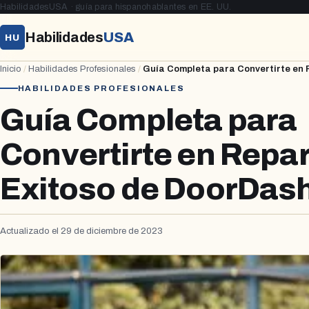
HabilidadesUSA · guía para hispanohablantes en EE. UU.
Habilidades
USA
HU
Inicio
/
Habilidades Profesionales
/
Guía Completa para Convertirte en 
HABILIDADES PROFESIONALES
Guía Completa para
Convertirte en Repar
Exitoso de DoorDas
Actualizado el 29 de diciembre de 2023