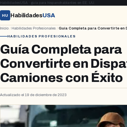
HabilidadesUSA · guía para hispanohablantes en EE. UU.
Habilidades
USA
HU
Inicio
/
Habilidades Profesionales
/
Guía Completa para Convertirte en 
HABILIDADES PROFESIONALES
Guía Completa para
Convertirte en Dispa
Camiones con Éxito
Actualizado el 19 de diciembre de 2023