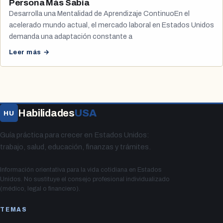
Persona Más Sabia
Desarrolla una Mentalidad de Aprendizaje ContinuoEn el
acelerado mundo actual, el mercado laboral en Estados Unidos
demanda una adaptación constante a
Leer más →
Habilidades
USA
HU
Guía práctica para crecer en Estados Unidos:
trabajo, salud, educación, finanzas y trámites.
Información orientativa para la vida cotidiana en Estados
Unidos. No sustituye el consejo profesional individualizado
(médico, legal o financiero).
TEMAS