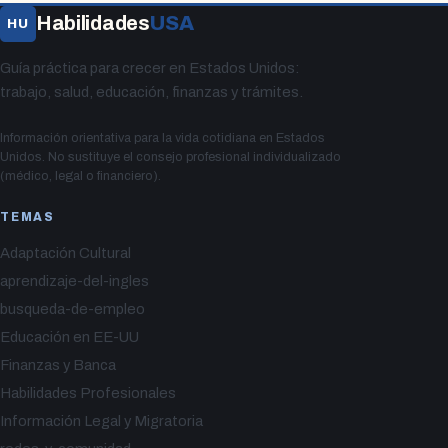
Habilidades
USA
HU
Guía práctica para crecer en Estados Unidos:
trabajo, salud, educación, finanzas y trámites.
Información orientativa para la vida cotidiana en Estados
Unidos. No sustituye el consejo profesional individualizado
(médico, legal o financiero).
TEMAS
Adaptación Cultural
aprendizaje-del-ingles
busqueda-de-empleo
Educación en EE-UU
Finanzas y Banca
Habilidades Profesionales
Información Legal y Migratoria