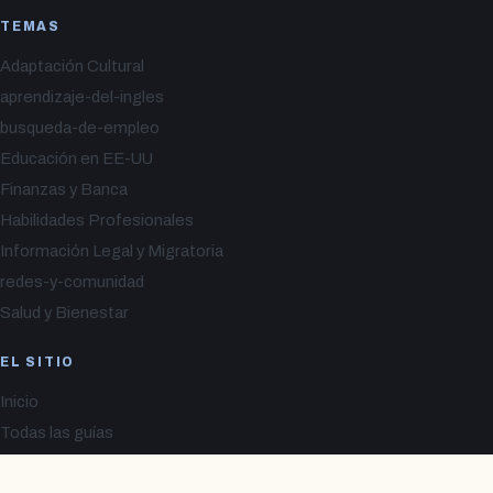
TEMAS
Adaptación Cultural
aprendizaje-del-ingles
busqueda-de-empleo
Educación en EE-UU
Finanzas y Banca
Habilidades Profesionales
Información Legal y Migratoria
redes-y-comunidad
Salud y Bienestar
EL SITIO
Inicio
Todas las guías
Equipo