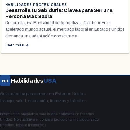
HABILIDADES PROFESIONALES
Desarrolla tu Sabiduría: Claves para Ser una
Persona Más Sabia
Desarrolla una Mentalidad de Aprendizaje ContinuoEn el
acelerado mundo actual, el mercado laboral en Estados Unidos
demanda una adaptación constante a
Leer más →
Habilidades
USA
HU
Guía práctica para crecer en Estados Unidos:
trabajo, salud, educación, finanzas y trámites.
Información orientativa para la vida cotidiana en Estados
Unidos. No sustituye el consejo profesional individualizado
(médico, legal o financiero).