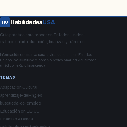
Habilidades
USA
HU
Guía práctica para crecer en Estados Unidos:
trabajo, salud, educación, finanzas y trámites.
Información orientativa para la vida cotidiana en Estados
Unidos. No sustituye el consejo profesional individualizado
(médico, legal o financiero).
TEMAS
Adaptación Cultural
aprendizaje-del-ingles
busqueda-de-empleo
Educación en EE-UU
Finanzas y Banca
Habilidades Profesionales