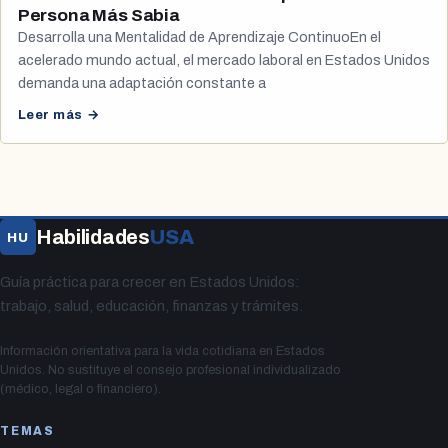
Persona Más Sabia
Desarrolla una Mentalidad de Aprendizaje ContinuoEn el
acelerado mundo actual, el mercado laboral en Estados Unidos
demanda una adaptación constante a
Leer más →
Habilidades
USA
HU
Guía práctica para crecer en Estados Unidos:
trabajo, salud, educación, finanzas y trámites.
Información orientativa para la vida cotidiana en Estados
Unidos. No sustituye el consejo profesional individualizado
(médico, legal o financiero).
TEMAS