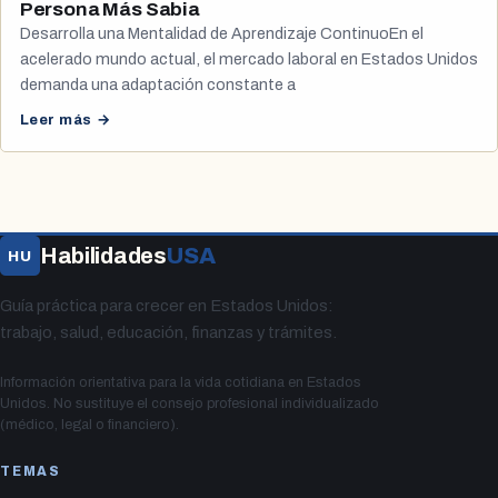
Persona Más Sabia
Desarrolla una Mentalidad de Aprendizaje ContinuoEn el
acelerado mundo actual, el mercado laboral en Estados Unidos
demanda una adaptación constante a
Leer más →
Habilidades
USA
HU
Guía práctica para crecer en Estados Unidos:
trabajo, salud, educación, finanzas y trámites.
Información orientativa para la vida cotidiana en Estados
Unidos. No sustituye el consejo profesional individualizado
(médico, legal o financiero).
TEMAS