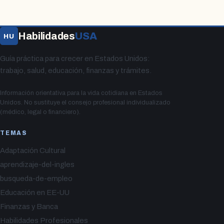
Habilidades
USA
HU
Guía práctica para crecer en Estados Unidos:
trabajo, salud, educación, finanzas y trámites.
Información orientativa para la vida cotidiana en Estados
Unidos. No sustituye el consejo profesional individualizado
(médico, legal o financiero).
TEMAS
Adaptación Cultural
aprendizaje-del-ingles
busqueda-de-empleo
Educación en EE-UU
Finanzas y Banca
Habilidades Profesionales