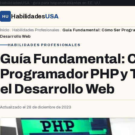
HabilidadesUSA · guía para hispanohablantes en EE. UU.
Habilidades
USA
HU
Inicio
/
Habilidades Profesionales
/
Guía Fundamental: Cómo Ser Program
Desarrollo Web
HABILIDADES PROFESIONALES
Guía Fundamental: 
Programador PHP y T
el Desarrollo Web
Actualizado el 28 de diciembre de 2023