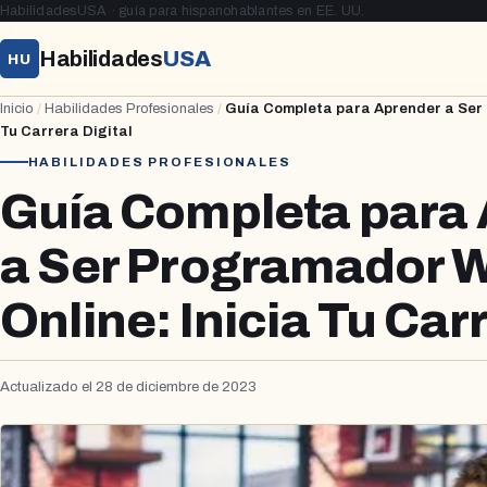
HabilidadesUSA · guía para hispanohablantes en EE. UU.
Habilidades
USA
HU
Inicio
/
Habilidades Profesionales
/
Guía Completa para Aprender a Ser 
Tu Carrera Digital
HABILIDADES PROFESIONALES
Guía Completa para
a Ser Programador 
Online: Inicia Tu Carr
Actualizado el 28 de diciembre de 2023