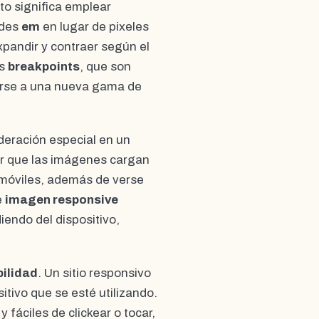
sto significa emplear
ades
em
en lugar de pixeles
xpandir y contraer según el
os
breakpoints
, que son
arse a una nueva gama de
deración especial en un
ar que las imágenes cargan
móviles, además de verse
e
imagen responsive
endo del dispositivo,
ilidad
. Un sitio responsivo
tivo que se esté utilizando.
fáciles de clickear o tocar,