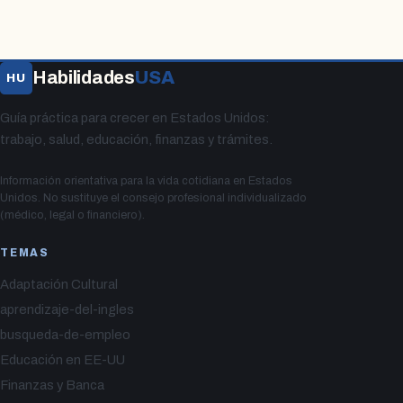
Habilidades
USA
HU
Guía práctica para crecer en Estados Unidos:
trabajo, salud, educación, finanzas y trámites.
Información orientativa para la vida cotidiana en Estados
Unidos. No sustituye el consejo profesional individualizado
(médico, legal o financiero).
TEMAS
Adaptación Cultural
aprendizaje-del-ingles
busqueda-de-empleo
Educación en EE-UU
Finanzas y Banca