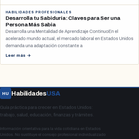
HABILIDADES PROFESIONALES
Desarrolla tu Sabiduría: Claves para Ser una
Persona Más Sabia
Desarrolla una Mentalidad de Aprendizaje ContinuoEn el
acelerado mundo actual, el mercado laboral en Estados Unidos
demanda una adaptación constante a
Leer más →
Habilidades
USA
HU
Guía práctica para crecer en Estados Unidos:
trabajo, salud, educación, finanzas y trámites.
Información orientativa para la vida cotidiana en Estados
Unidos. No sustituye el consejo profesional individualizado